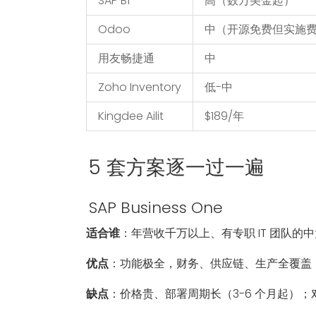
SAP B1
高（数万美金起）
Odoo
中（开源免费但实施
用友畅捷通
中
Zoho Inventory
低-中
Kingdee Ailit
$189/年
5 套方案逐一过一遍
SAP Business One
适合谁
：年营收千万以上、有专职 IT 团队的
优点
：功能极全，财务、供应链、生产全覆盖
缺点
：价格贵、部署周期长（3-6 个月起）