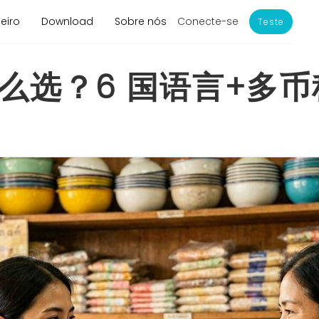
Conecte-se
eiro
Download
Sobre nós
Teste
么选？6 国语言+多