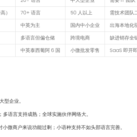
20+ 语言
中大型企业
需要 IT 团队
费高）
70+ 语言
50 人以上
需技术团队
中英为主
国内中小企业
出海本地化
多语言但偏仓储
跨境电商
缺进销存全
中英泰西葡阿 6 国
小微批发零售
SaaS 即开
中大型企业。
；多语言支持成熟；全球实施伙伴网络大。
；对小微商户来说功能过剩；小语种支持不如头部语言完善。