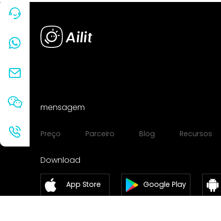
mensagem
Preço
Parceiro
Blog
Recursos
Download
App Store
Google Play
Windows
Mac