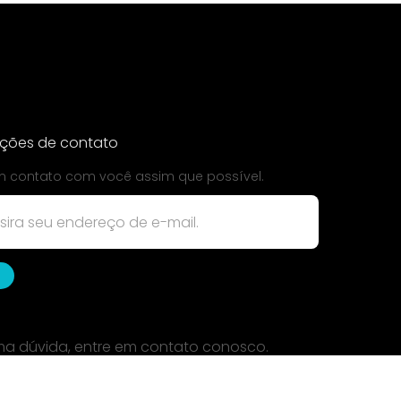
ações de contato
 contato com você assim que possível.
uma dúvida, entre em contato conosco.
ondência: