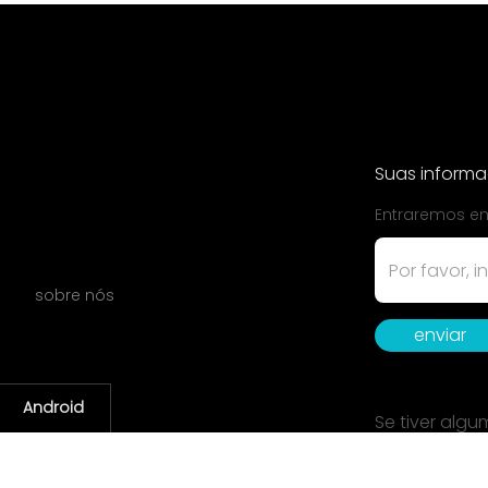
Suas inform
Entraremos em
sobre nós
enviar
Android
Se tiver alg
Corresp