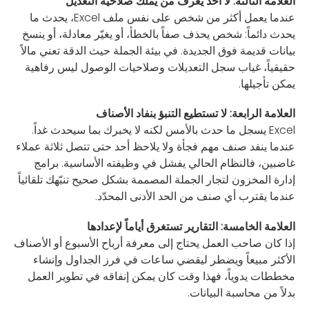
العلامة الثالثة: لا أحد يعرف من يملك صلاحية التعديل
عندما يعمل أكثر من شخص على نفس ملف Excel، يحدث ما
يحدث دائماً: شخص يحذف صفاً بالخطأ، أو يغيّر معادلة، أو ينسخ
بيانات قديمة فوق الجديدة. في بيئة الجملة حيث الدقة تعني مالاً
حقيقياً، غياب سجل التعديلات وصلاحيات الوصول ليس رفاهية
يمكن تأجيلها.
العلامة الرابعة: لا تستطيع التنبؤ بنفاد الأصناف
Excel يسجل ما حدث بالأمس لكنه لا يخبرك بما سيحدث غداً.
عندما ينفد صنف مهم فجأة ولا يلاحظ أحد حتى تتصل ثلاثة عملاء
غاضبين، فالنظام الحالي يفشل في وظيفته الأساسية. برامج
إدارة المخزون لتجار الجملة المصممة بشكل صحيح تنبّهك تلقائياً
عندما يقترب أي صنف من الحد الأدنى المحدّد.
العلامة الخامسة: التقارير تستغرق أياماً لإعدادها
إذا كان صاحب العمل يحتاج إلى معرفة أرباح الأسبوع أو الأصناف
الأكثر مبيعاً ويضطر ليقضي ساعات في فرز الجداول وإنشاء
مخططات يدوياً، فهذا وقت كان يمكن إنفاقه في تطوير العمل
بدلاً من محاسبة البيانات.