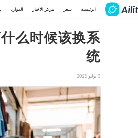
الرئيسية
سعر
مركز الأخبار
الموارد
ي
发商什么时候该换系
统
6 يوليو 2026