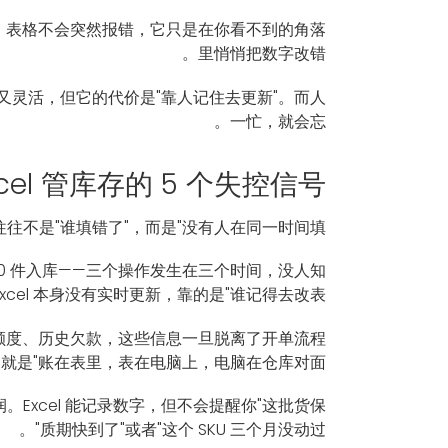
件事：表格不会突然报错，它只是在你看不到的角落
里悄悄把数字改错。
又灵活，但它的代价是"靠人记住去更新"。而人
一忙，就会忘。
xcel 管库存的 5 个失控信号
是"谁填错了"，而是"没有人在同一时间填"。
 10 件入库——三个操作发生在三个时间，没人知
cel 本身没有实时更新，靠的是"谁记得去改表"。
额度、历史欠款，这些信息一旦脱离了开单流程
是"账在表里，表在电脑上，电脑在仓库对面"。
。Excel 能记录数字，但不会提醒你"这批货保
质期快到了"或者"这个 SKU 三个月没动过"。