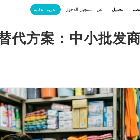
تسجيل الدخول
نضم
تحميل
عن
تجربة مجانية
存管理替代方案：中小批