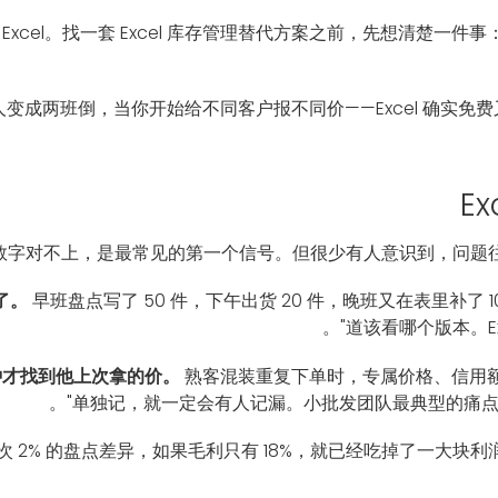
xcel。找一套 Excel 库存管理替代方案之前，先想清楚一
成两班倒，当你开始给不同客户报不同价——Excel 确实免费
E
数字对不上，是最常见的第一个信号。但很少有人意识到，问题往往不
了。
早班盘点写了 50 件，下午出货 20 件，晚班又在表里补了
道该看哪个版本。Ex
钟才找到他上次拿的价。
熟客混装重复下单时，专属价格、信用
单独记，就一定会有人记漏。小批发团队最典型的痛点就
次 2% 的盘点差异，如果毛利只有 18%，就已经吃掉了一大块利润