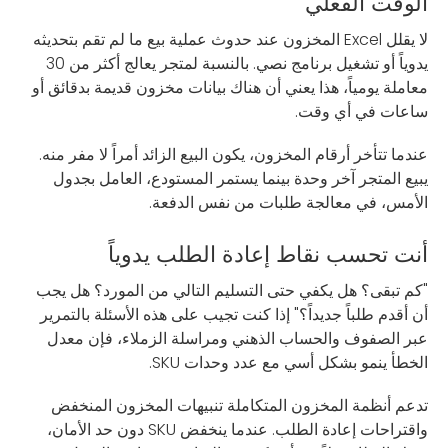
الوقت الفعلي
لا يقلل Excel المخزون عند حدوث عملية بيع ما لم تقم بتحديثه
يدوياً أو تشغيل برنامج نصي. بالنسبة لمتجر يعالج أكثر من 30
معاملة يومياً، هذا يعني أن هناك بيانات مخزون قديمة بدقائق أو
ساعات في أي وقت.
عندما تتأخر أرقام المخزون، يكون البيع الزائد أمراً لا مفر منه.
يبيع المتجر آخر وحدة بينما يستمر المستودع، العامل بجدول
الأمس، في معالجة طلبات من نفس الدفعة.
أنت تحسب نقاط إعادة الطلب يدوياً
"كم تبقى؟ هل يكفي حتى التسليم التالي من المورد؟ هل يجب
أن أقدم طلباً جديداً؟" إذا كنت تجيب على هذه الأسئلة بالتمرير
عبر الصفوف والحساب الذهني ومراسلة الزملاء، فإن معدل
الخطأ ينمو بشكل أسي مع عدد وحدات SKU.
تدعم أنظمة المخزون المتكاملة تنبيهات المخزون المنخفض
واقتراحات إعادة الطلب. عندما ينخفض SKU دون حد الأمان،