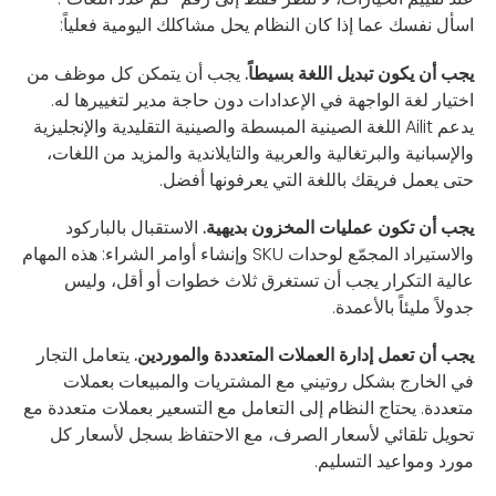
اسأل نفسك عما إذا كان النظام يحل مشاكلك اليومية فعلياً:
يجب أن يكون تبديل اللغة بسيطاً.
يجب أن يتمكن كل موظف من
اختيار لغة الواجهة في الإعدادات دون حاجة مدير لتغييرها له.
يدعم Ailit اللغة الصينية المبسطة والصينية التقليدية والإنجليزية
والإسبانية والبرتغالية والعربية والتايلاندية والمزيد من اللغات،
حتى يعمل فريقك باللغة التي يعرفونها أفضل.
يجب أن تكون عمليات المخزون بديهية.
الاستقبال بالباركود
والاستيراد المجمّع لوحدات SKU وإنشاء أوامر الشراء: هذه المهام
عالية التكرار يجب أن تستغرق ثلاث خطوات أو أقل، وليس
جدولاً مليئاً بالأعمدة.
يجب أن تعمل إدارة العملات المتعددة والموردين.
يتعامل التجار
في الخارج بشكل روتيني مع المشتريات والمبيعات بعملات
متعددة. يحتاج النظام إلى التعامل مع التسعير بعملات متعددة مع
تحويل تلقائي لأسعار الصرف، مع الاحتفاظ بسجل لأسعار كل
مورد ومواعيد التسليم.