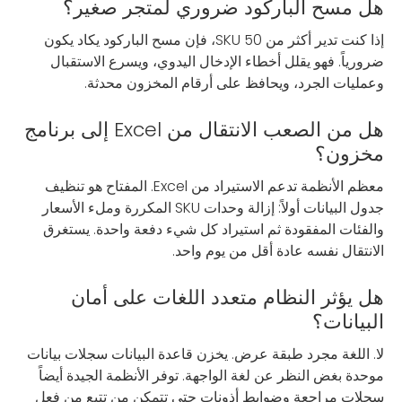
هل مسح الباركود ضروري لمتجر صغير؟
إذا كنت تدير أكثر من 50 SKU، فإن مسح الباركود يكاد يكون
ضرورياً. فهو يقلل أخطاء الإدخال اليدوي، ويسرع الاستقبال
وعمليات الجرد، ويحافظ على أرقام المخزون محدثة.
هل من الصعب الانتقال من Excel إلى برنامج
مخزون؟
معظم الأنظمة تدعم الاستيراد من Excel. المفتاح هو تنظيف
جدول البيانات أولاً: إزالة وحدات SKU المكررة وملء الأسعار
والفئات المفقودة ثم استيراد كل شيء دفعة واحدة. يستغرق
الانتقال نفسه عادة أقل من يوم واحد.
هل يؤثر النظام متعدد اللغات على أمان
البيانات؟
لا. اللغة مجرد طبقة عرض. يخزن قاعدة البيانات سجلات بيانات
موحدة بغض النظر عن لغة الواجهة. توفر الأنظمة الجيدة أيضاً
سجلات مراجعة وضوابط أذونات حتى تتمكن من تتبع من فعل