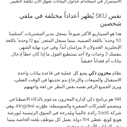
الاستمرار في استخدام جداول البيانات تفوق الآن تكلفة التغيير.
نفس SKU يُظهر أعداداً مختلفة في ملفي
شخصين
هذا هو السيناريو الأكثر شيوعاً. يسجل مدير المشتريات "استلمنا
50 وحدة" باللغة الصينية، بينما يسجل المتجر "بيع 12 وحدة" باللغة
الإنجليزية. الجدولان لا يتزامنان أبداً. وفي جرد نهاية الشهر،
ينقصك 3 وحدات ولا أحد يستطيع القول ما إذا كان خطأ إدخال
بيانات أم فقداناً حقيقياً.
نظام
مخزون ذكي
يضع كل عملية في قاعدة بيانات واحدة.
الاستقبال والمبيعات والإرجاع يتم تحديثها في الوقت الفعلي،
ويرى الجميع الرقم نفسه بغض النظر عن لغة واجهتهم.
Ailit هو برنامج ذكي لإدارة المخزون مدعوم بالذكاء الاصطناعي
ومصمم للشركات الصغيرة والمتوسطة، طوّرته Kingdee، وهي
شركة SaaS رائدة عالمياً ومُدرجة في السوق الرئيسية لبورصة
هونغ كونغ، تغطي 154 دولة. يعمل كل موظف بلغته الخاصة بينما
تبقى البيانات الأساسية موحدة.