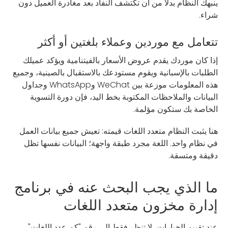
ينبهك النظام بدلاً من أن تكتشف النفاد بعد مغادرة العميل دون
شراء.
تتعامل مع موردين وعملاء بلغتين أو أكثر
إذا كان موردك يقدم عروض الأسعار بالفيتنامية ويؤكد عميلك
الطلبات بالإسبانية ويقوم مستودعك بالاستقبال بالصينية، وجميع
هذه المعلومات موزعة بين WeChat وWhatsApp وجداول
البيانات والملاحظات المكتوبة بخط اليد، فإن دورة التسوية
الخاصة بك ستكون مؤلمة.
هنا يثبت النظام متعدد اللغات قيمته: تعيش جميع بيانات العمل
في نظام واحد. اللغة مجرد طبقة واجهة؛ البيانات نفسها تظل
دقيقة ومتسقة.
ما الذي يجب البحث عنه في برنامج
إدارة مخزون متعدد اللغات
عند تقييم الخيارات، لا تنظر فقط إلى رقم "كم عدد اللغات".