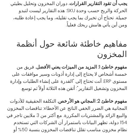
يجب أن تقود التقارير القرارات.
دوران المخزون وتحليل بطيئي
الحركة والربح حسب وحدة SKU: هذه التقارير ليست لتبدو
جميلة. تحتاج أن تخبرك بما يجب تقليله، وما يجب إعادة طلبه،
ومن أين يأتي هامش ربحك فعلياً.
مفاهيم خاطئة شائعة حول أنظمة
المخزون
مفهوم خاطئ 1: المزيد من الميزات يعني الأفضل.
فريق من
خمسة أشخاص لا يحتاج إلى إدارة أذونات وسير موافقات على
مستوى ERP. أنت تحتاج إلى "القدرة على إنشاء الطلبات وإدارة
المخزون وتشغيل التقارير": أتقن هذه الثلاثة أولاً ثم توسع.
مفهوم خاطئ 2: المجاني هو الأرخص.
التكلفة الحقيقية للأدوات
المجانية هي الضرر الخفي الناتج عن الأخطاء: تناقضات المخزون
والبيع الزائد والمشتريات المكررة. مع أكثر من 3 ملايين تاجر في
154 دولة، تظهر البيانات باستمرار أن الشركات التي تستخدم
نظام مخزون مناسب تقلل تناقضات المخزون بنسبة 50% أو