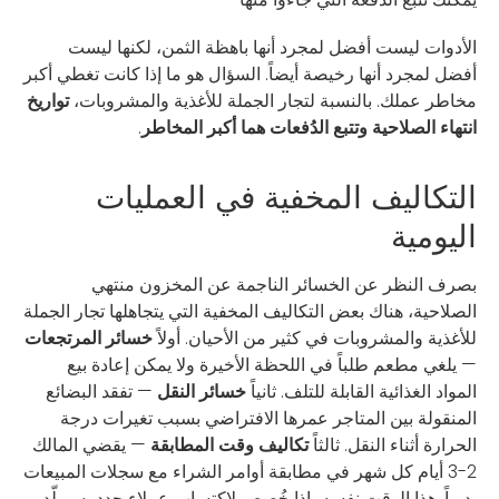
الأدوات ليست أفضل لمجرد أنها باهظة الثمن، لكنها ليست
أفضل لمجرد أنها رخيصة أيضاً. السؤال هو ما إذا كانت تغطي أكبر
مخاطر عملك. بالنسبة لتجار الجملة للأغذية والمشروبات،
تواريخ
انتهاء الصلاحية وتتبع الدُفعات هما أكبر المخاطر
.
التكاليف المخفية في العمليات
اليومية
بصرف النظر عن الخسائر الناجمة عن المخزون منتهي
الصلاحية، هناك بعض التكاليف المخفية التي يتجاهلها تجار الجملة
للأغذية والمشروبات في كثير من الأحيان. أولاً
خسائر المرتجعات
— يلغي مطعم طلباً في اللحظة الأخيرة ولا يمكن إعادة بيع
المواد الغذائية القابلة للتلف. ثانياً
خسائر النقل
— تفقد البضائع
المنقولة بين المتاجر عمرها الافتراضي بسبب تغيرات درجة
الحرارة أثناء النقل. ثالثاً
تكاليف وقت المطابقة
— يقضي المالك
2-3 أيام كل شهر في مطابقة أوامر الشراء مع سجلات المبيعات
يدوياً. هذا الوقت نفسه، إذا خُصص لاكتساب عملاء جدد، سيولّد