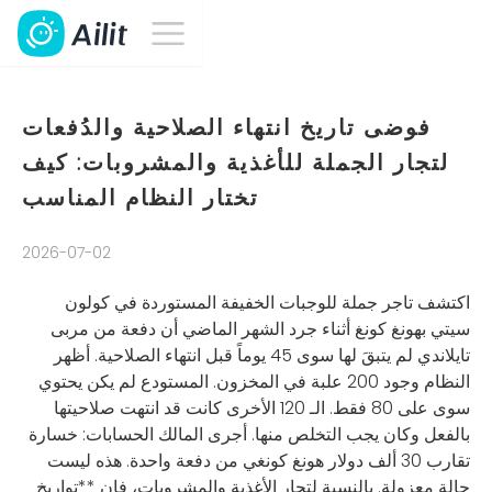
فوضى تاريخ انتهاء الصلاحية والدُفعات
لتجار الجملة للأغذية والمشروبات: كيف
تختار النظام المناسب
2026-07-02
اكتشف تاجر جملة للوجبات الخفيفة المستوردة في كولون
سيتي بهونغ كونغ أثناء جرد الشهر الماضي أن دفعة من مربى
تايلاندي لم يتبقَ لها سوى 45 يوماً قبل انتهاء الصلاحية. أظهر
النظام وجود 200 علبة في المخزون. المستودع لم يكن يحتوي
سوى على 80 فقط. الـ 120 الأخرى كانت قد انتهت صلاحيتها
بالفعل وكان يجب التخلص منها. أجرى المالك الحسابات: خسارة
تقارب 30 ألف دولار هونغ كونغي من دفعة واحدة. هذه ليست
حالة معزولة. بالنسبة لتجار الأغذية والمشروبات، فإن **تواريخ