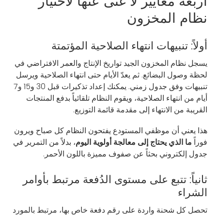
أربعة معايير لا غنى عنها لاختيار
نظام المخزون
أولاً: تنبيهات انتهاء الصلاحية المؤتمتة
يسجل نظام المخزون الجيد تواريخ الإنتاج والعمر الافتراضي في
لحظة وصول البضائع. ثم يعدّ الأيام حتى انتهاء الصلاحية ويرسل
تنبيهات وفق جدول زمني. يمكنك إعداد تذكيرات قبل 30 و15 و7
أيام من انتهاء الصلاحية، ويقوم النظام تلقائياً بدفع المنتجات
القريبة من الانتهاء إلى مقدمة قائمة التوزيع.
هذا يعني أن موظفي المستودع يفتحون النظام كل صباح ويرون
فوراً
ما الذي يحتاج إلى معالجة أولوية اليوم
، بدلاً من التمرير في
جدول إلكتروني بحثاً عن صفوف مميزة باللون الأحمر.
ثانياً: تتبع على مستوى الدُفعة مرتبط بأوامر
الشراء
تحصل كل شحنة واردة على رقم دفعة خاص بها، مرتبط بالمورد