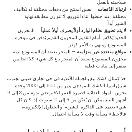
صلاحيته بالفعل
ارتباك الدُفعات
— نفس المنتج من دفعات مختلفة له تكاليف
مختلفة. عند خلطها أثناء التوزيع، لا تتوازن مطابقة نهاية
الشهر أبداً
لا يتم تطبيق نظام الوارد أولاً يصرف أولاً عملياً
— المخزون
الجديد يُكدّس أمام القديم. المخزون القديم يُدفن في مؤخرة
المستودع وينتهي به الأمر كهدر
مواقع متعددة غير متزامنة
— المتجر يعتقد أن المستودع لديه
مخزون. المستودع يعتقد أن المتجر باع كل شيء. كلا الجانبين
يفتقر إلى بيانات فعلية
خذ كمثال كشك بيع بالجملة للأغذية في حي تجاري صيني بجنوب
شرق آسيا. الكشك النموذجي يدير من 500 إلى 2000 وحدة
تخزين. المواد الغذائية قصيرة العمر الافتراضي تدوم من 3 إلى 6
أشهر. النبيذ يمكن أن يُعتّق من 5 إلى 10 سنوات. إذا كان كل
شيء يعتمد على الذاكرة البشرية أو الجداول الإلكترونية،
فالأخطاء مسألة وقت لا مسألة احتمال.