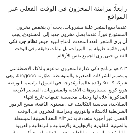
رابعاً: مزامنة المخزون في الوقت الفعلي عبر
المواقع
عندما يبيع المتجر علبة مشروبات، يجب أن ينخفض مخزون
المستودع فوراً. عندما يصل مخزون جديد إلى المستودع، يجب
أن يرى المتجر العدد المحدث المتاح للبيع. جوهر
نظام جرد ذكي
ليس قائمة طويلة من الميزات، بل بيانات دقيقة وفي الوقت
الفعلي حتى يرى الجميع نفس الأرقام.
Ailit هو برنامج ذكي لإدارة المخزون مدعوم بالذكاء الاصطناعي
ومصمم للشركات الصغيرة والمتوسطة، طوّرته Kingdee، وهي
شركة SaaS رائدة عالمياً ومُدرجة في السوق الرئيسية لبورصة
هونغ كونغ. لسيناريوهات الأغذية والمشروبات، المعايير الأربعة
المذكورة أعلاه لها وحدات مخصصة: تنبيهات تاريخ انتهاء
الصلاحية، محاسبة التكاليف على مستوى الدُفعة، مسح الرموز
الشريطية للاستلام والتوزيع، ومزامنة المخزون في الوقت
الفعلي عبر أجهزة متعددة. يدعم Ailit اللغة الصينية المبسطة
والصينية التقليدية والإنجليزية والإسبانية والبرتغالية والعربية
والتايلاندية والمزيد من اللغات، تغطي 154 دولة مع أكثر من 3