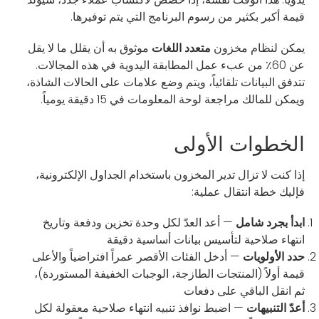
قيمة أكبر بكثير من رسوم البرنامج التي يتم توفيرها.
يمكن لنظام مخزون
متعدد اللغات
موثوق به أن يقلل ما لا يقل
عن 60٪ من عبء عمل المطابقة اليدوية في هذه المجالات.
تتدفق البيانات تلقائياً، ويتم وضع علامات على الحالات الشاذة،
ويمكن للمالك مراجعة لوحة المعلومات في 15 دقيقة يومياً.
الخطوات الأولى
إذا كنت لا تزال تدير المخزون باستخدام الجداول الإلكترونية،
فإليك خطة انتقال عملية:
ابدأ بجرد شامل
— أعد العدّ لكل وحدة تخزين ودفعة وتاريخ
انتهاء صلاحية لتأسيس بيانات أساسية دقيقة
حدد الأولويات
— أدخل الفئات الأقصر عمراً افتراضياً والأعلى
قيمة أولاً (المنتجات الطازجة، الوجبات الخفيفة المستوردة)،
ثم انقل الباقي على دفعات
أعدّ التنبيهات
— اضبط نوافذ تنبيه انتهاء صلاحية معقولة لكل