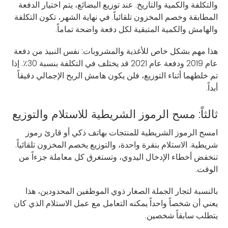
والتكلفة والكمية والتاريخ. عند توزيع البضائع، يتم اختيار الدفعة
المطابقة وخصم المخزون تلقائياً. في نهاية الشهر، تكون التكلفة
والهامش والكمية المتبقية لكل دفعة واضحة تماماً.
هذا مهم بشكل خاص للأغذية والمشروبات: نفس النبيذ من دفعة
عام 2019 ودفعة عام 2021 قد يختلف في التكلفة بنسبة 30٪. إذا
تم خلطهما أثناء التوزيع، فلن يكون هامش الربح الإجمالي دقيقاً
أبداً.
ثالثاً: مسح الرموز الشريطية للاستلام والتوزيع
امسح الرموز الشريطية للمنتجات بهاتف ذكي أو قارئ رموز
شريطية. الاستلام بنقرة واحدة، والتوزيع يخصم المخزون تلقائياً.
تنخفض أخطاء الإدخال اليدوي، وتستغرق كل معاملة جزءاً من
الوقت.
بالنسبة لتجار الجملة الصغار ذوي الموظفين المحدودين، هذا
يعني أن شخصاً واحداً يمكنه التعامل مع عمل الاستلام الذي كان
يتطلب سابقاً شخصين.