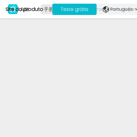
Ailit
Site do produto
手册
视频
Teste grátis
Português